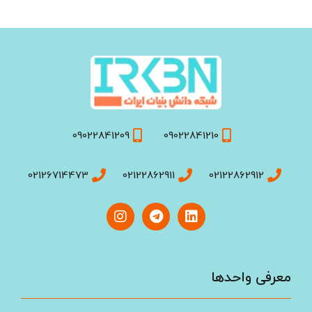
09022841209
09022841210
02126714473
02122862911
02122862912
معرفی واحد‌ها