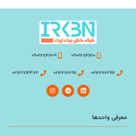
09022841209
09022841210
02126714473
02122862911
02122862912
معرفی واحد‌ها