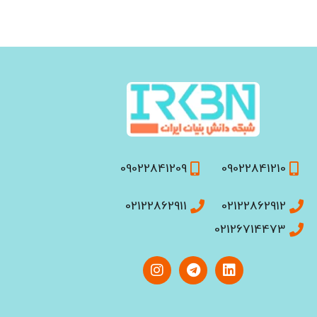
09022841209
09022841210
02122862911
02122862912
02126714473